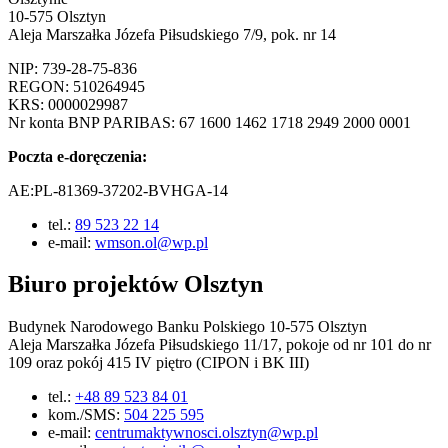
10-575 Olsztyn
Aleja Marszałka Józefa Piłsudskiego 7/9, pok. nr 14
NIP: 739-28-75-836
REGON: 510264945
KRS: 0000029987
Nr konta BNP PARIBAS: 67 1600 1462 1718 2949 2000 0001
Poczta e-doręczenia:
AE:PL-81369-37202-BVHGA-14
tel.:
89 523 22 14
e-mail:
wmson.ol@wp.pl
Biuro projektów Olsztyn
Budynek Narodowego Banku Polskiego 10-575 Olsztyn
Aleja Marszałka Józefa Piłsudskiego 11/17, pokoje od nr 101 do nr
109 oraz pokój 415 IV piętro (CIPON i BK III)
tel.:
+48 89 523 84 01
kom./SMS:
504 225 595
e-mail:
centrumaktywnosci.olsztyn@wp.pl