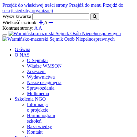
Przejdź do właściwej treści strony
Przejdź do menu
Przejdź do
sekcji siedziby organizacji
Wyszukiwarka
Wielkość czcionki
A
Kontrast strony:
A
A
Rozwiń
menu
Główna
O NAS
O Sejmiku
Władze WMSON
Zrzeszeni
Wydawnictwa
Nasze osiągnięcia
Sprawozdania
Multimedia
Szkolenia NGO
Informacja
o projekcie
Harmonogram
szkoleń
Baza wiedzy
Kontakt