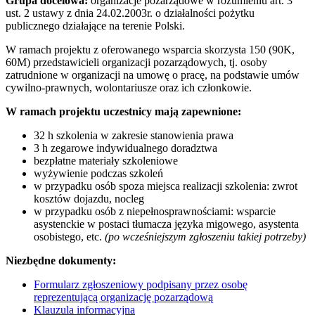
Grupa docelowa:
organizacje pozarządowe w rozumieniu art. 3
ust. 2 ustawy z dnia 24.02.2003r. o działalności pożytku
publicznego działające na terenie Polski.
W ramach projektu z oferowanego wsparcia skorzysta 150 (90K,
60M) przedstawicieli organizacji pozarządowych, tj. osoby
zatrudnione w organizacji na umowę o pracę, na podstawie umów
cywilno-prawnych, wolontariusze oraz ich członkowie.
W ramach projektu uczestnicy mają zapewnione:
32 h szkolenia w zakresie stanowienia prawa
3 h zegarowe indywidualnego doradztwa
bezpłatne materiały szkoleniowe
wyżywienie podczas szkoleń
w przypadku osób spoza miejsca realizacji szkolenia: zwrot
kosztów dojazdu, nocleg
w przypadku osób z niepełnosprawnościami: wsparcie
asystenckie w postaci tłumacza języka migowego, asystenta
osobistego, etc.
(po wcześniejszym zgłoszeniu takiej potrzeby)
Niezbędne dokumenty:
Formularz zgłoszeniowy podpisany przez osobę
reprezentującą organizację pozarządową
Klauzula informacyjna