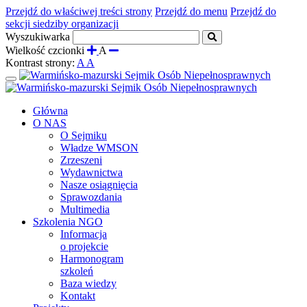
Przejdź do właściwej treści strony
Przejdź do menu
Przejdź do
sekcji siedziby organizacji
Wyszukiwarka
Wielkość czcionki
A
Kontrast strony:
A
A
Rozwiń
menu
Główna
O NAS
O Sejmiku
Władze WMSON
Zrzeszeni
Wydawnictwa
Nasze osiągnięcia
Sprawozdania
Multimedia
Szkolenia NGO
Informacja
o projekcie
Harmonogram
szkoleń
Baza wiedzy
Kontakt