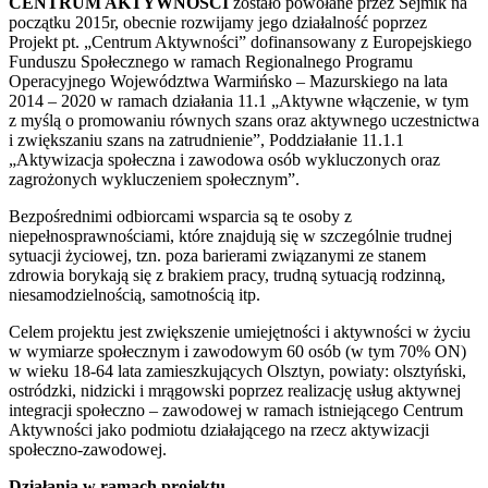
CENTRUM AKTYWNOŚCI
zostało powołane przez Sejmik na
początku 2015r, obecnie rozwijamy jego działalność poprzez
Projekt pt. „Centrum Aktywności” dofinansowany z Europejskiego
Funduszu Społecznego w ramach Regionalnego Programu
Operacyjnego Województwa Warmińsko – Mazurskiego na lata
2014 – 2020 w ramach działania 11.1 „Aktywne włączenie, w tym
z myślą o promowaniu równych szans oraz aktywnego uczestnictwa
i zwiększaniu szans na zatrudnienie”, Poddziałanie 11.1.1
„Aktywizacja społeczna i zawodowa osób wykluczonych oraz
zagrożonych wykluczeniem społecznym”.
Bezpośrednimi odbiorcami wsparcia są te osoby z
niepełnosprawnościami, które znajdują się w szczególnie trudnej
sytuacji życiowej, tzn. poza barierami związanymi ze stanem
zdrowia borykają się z brakiem pracy, trudną sytuacją rodzinną,
niesamodzielnością, samotnością itp.
Celem projektu jest zwiększenie umiejętności i aktywności w życiu
w wymiarze społecznym i zawodowym 60 osób (w tym 70% ON)
w wieku 18-64 lata zamieszkujących Olsztyn, powiaty: olsztyński,
ostródzki, nidzicki i mrągowski poprzez realizację usług aktywnej
integracji społeczno – zawodowej w ramach istniejącego Centrum
Aktywności jako podmiotu działającego na rzecz aktywizacji
społeczno-zawodowej.
Działania w ramach projektu.