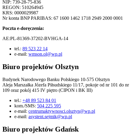
NIP: 739-28-75-836
REGON: 510264945
KRS: 0000029987
Nr konta BNP PARIBAS: 67 1600 1462 1718 2949 2000 0001
Poczta e-doręczenia:
AE:PL-81369-37202-BVHGA-14
tel.:
89 523 22 14
e-mail:
wmson.ol@wp.pl
Biuro projektów Olsztyn
Budynek Narodowego Banku Polskiego 10-575 Olsztyn
Aleja Marszałka Józefa Piłsudskiego 11/17, pokoje od nr 101 do nr
109 oraz pokój 415 IV piętro (CIPON i BK III)
tel.:
+48 89 523 84 01
kom./SMS:
504 225 595
e-mail:
centrumaktywnosci.olsztyn@wp.pl
e-mail:
asystent.sejmik@wp.pl
Biuro projektów Gdańsk