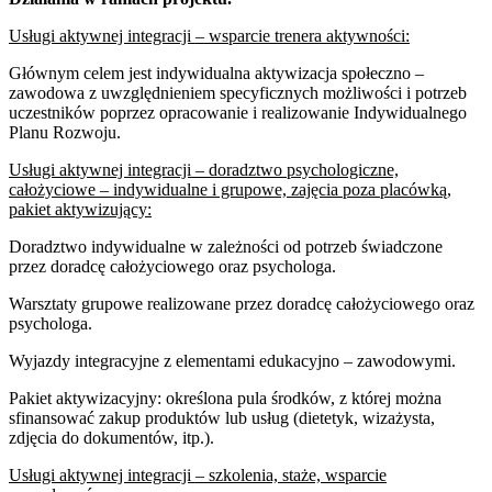
Usługi aktywnej integracji – wsparcie trenera aktywności:
Głównym celem jest indywidualna aktywizacja społeczno –
zawodowa z uwzględnieniem specyficznych możliwości i potrzeb
uczestników poprzez opracowanie i realizowanie Indywidualnego
Planu Rozwoju.
Usługi aktywnej integracji – doradztwo psychologiczne,
całożyciowe – indywidualne i grupowe, zajęcia poza placówką,
pakiet aktywizujący:
Doradztwo indywidualne w zależności od potrzeb świadczone
przez doradcę całożyciowego oraz psychologa.
Warsztaty grupowe realizowane przez doradcę całożyciowego oraz
psychologa.
Wyjazdy integracyjne z elementami edukacyjno – zawodowymi.
Pakiet aktywizacyjny: określona pula środków, z której można
sfinansować zakup produktów lub usług (dietetyk, wizażysta,
zdjęcia do dokumentów, itp.).
Usługi aktywnej integracji – szkolenia, staże, wsparcie