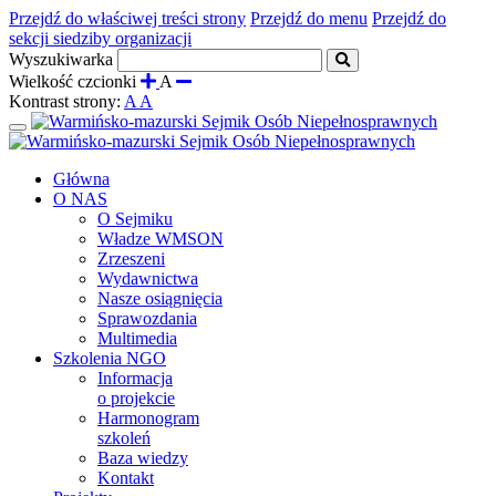
Przejdź do właściwej treści strony
Przejdź do menu
Przejdź do
sekcji siedziby organizacji
Wyszukiwarka
Wielkość czcionki
A
Kontrast strony:
A
A
Rozwiń
menu
Główna
O NAS
O Sejmiku
Władze WMSON
Zrzeszeni
Wydawnictwa
Nasze osiągnięcia
Sprawozdania
Multimedia
Szkolenia NGO
Informacja
o projekcie
Harmonogram
szkoleń
Baza wiedzy
Kontakt