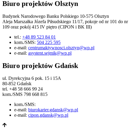
Biuro projektów Olsztyn
Budynek Narodowego Banku Polskiego 10-575 Olsztyn
Aleja Marszałka Józefa Piłsudskiego 11/17, pokoje od nr 101 do nr
109 oraz pokój 415 IV piętro (CIPON i BK III)
tel.:
+48 89 523 84 01
kom./SMS:
504 225 595
e-mail:
centrumaktywnosci.olsztyn@wp.pl
e-mail:
asystent.sejmik@wp.pl
Biuro projektów Gdańsk
ul. Dyrekcyjna 6 pok. 15 i 15A
80-852 Gdańsk
tel. +48 58 666 99 24
kom./SMS 798 668 815
kom./SMS:
e-mail:
biurokarier.gdansk@wp.pl
e-mail:
cipon.gdansk@wp.pl