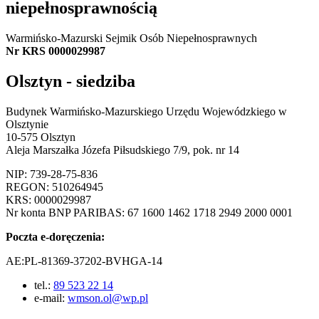
niepełnosprawnością
Warmińsko-Mazurski Sejmik Osób Niepełnosprawnych
Nr KRS 0000029987
Olsztyn - siedziba
Budynek Warmińsko-Mazurskiego Urzędu Wojewódzkiego w
Olsztynie
10-575 Olsztyn
Aleja Marszałka Józefa Piłsudskiego 7/9, pok. nr 14
NIP: 739-28-75-836
REGON: 510264945
KRS: 0000029987
Nr konta BNP PARIBAS: 67 1600 1462 1718 2949 2000 0001
Poczta e-doręczenia:
AE:PL-81369-37202-BVHGA-14
tel.:
89 523 22 14
e-mail:
wmson.ol@wp.pl