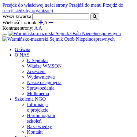
Przejdź do właściwej treści strony
Przejdź do menu
Przejdź do
sekcji siedziby organizacji
Wyszukiwarka
Wielkość czcionki
A
Kontrast strony:
A
A
Rozwiń
menu
Główna
O NAS
O Sejmiku
Władze WMSON
Zrzeszeni
Wydawnictwa
Nasze osiągnięcia
Sprawozdania
Multimedia
Szkolenia NGO
Informacja
o projekcie
Harmonogram
szkoleń
Baza wiedzy
Kontakt