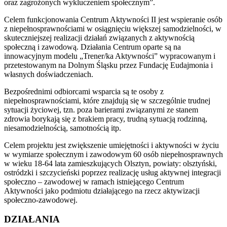
oraz zagrożonych wykluczeniem społecznym”.
Celem funkcjonowania Centrum Aktywności II jest wspieranie osób
z niepełnosprawnościami w osiągnięciu większej samodzielności, w
skuteczniejszej realizacji działań związanych z aktywnością
społeczną i zawodową. Działania Centrum oparte są na
innowacyjnym modelu „Trener/ka Aktywności” wypracowanym i
przetestowanym na Dolnym Śląsku przez Fundację Eudajmonia i
własnych doświadczeniach.
Bezpośrednimi odbiorcami wsparcia są te osoby z
niepełnosprawnościami, które znajdują się w szczególnie trudnej
sytuacji życiowej, tzn. poza barierami związanymi ze stanem
zdrowia borykają się z brakiem pracy, trudną sytuacją rodzinną,
niesamodzielnością, samotnością itp.
Celem projektu jest zwiększenie umiejętności i aktywności w życiu
w wymiarze społecznym i zawodowym 60 osób niepełnosprawnych
w wieku 18-64 lata zamieszkujących Olsztyn, powiaty: olsztyński,
ostródzki i szczycieński poprzez realizację usług aktywnej integracji
społeczno – zawodowej w ramach istniejącego Centrum
Aktywności jako podmiotu działającego na rzecz aktywizacji
społeczno-zawodowej.
DZIAŁANIA