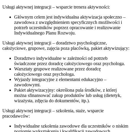
Usługi aktywnej integracji – wsparcie trenera aktywności:
Głównym celem jest indywidualna aktywizacja społeczno –
zawodowa z uwzględnieniem specyficznych możliwości i
potrzeb uczestników poprzez opracowanie i realizowanie
Indywidualnego Planu Rozwoju.
Usługi aktywnej integracji – doradztwo psychologiczne,
całożyciowe, grupowe, zajęcia poza placówką, pakiet aktywizujący:
Doradztwo indywidualne w zależności od potrzeb
świadczone przez doradcę całożyciowego oraz psychologa.
Warsztaty grupowe realizowane przez doradcę
całożyciowego oraz psychologa.
Wyjazdy integracyjne z elementami edukacyjno –
zawodowymi.
Pakiet aktywizacyjny: określona pula środków, z której
można sfinansować zakup produktów lub usług (dietetyk,
wizażysta, zdjęcia do dokumentów, itp.).
Usługi aktywnej integracji – szkolenia, staże, wsparcie
pracodawców:
Indywidualne szkolenia zawodowe dla uczestników o niskim
poziomie wykształcenia i kwalifikacji zawodowych.